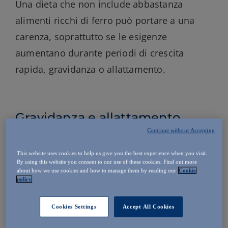
Una dieta che non include abbastanza
alimenti ricchi di ferro può portare a una
carenza, soprattutto se le esigenze
aumentano durante periodi di crescita
rapida, gravidanza o allattamento.
Gravidanza e allattamento
Continue without Accepting
Normalmente in gravidanza e allattamento
This website uses cookies to help us give you the best experience when you visit.
aumenta il fabbisogno di ferro e acido folico
By using this website you consent to our use of these cookies. Find out more
about how we use cookies and how to manage them by reading our
Cookie
del nostro organismo.
policy
Cookies Settings
Accept All Cookies
Perdite di sangue