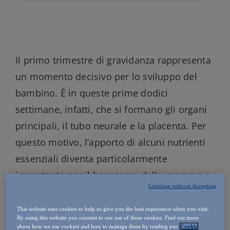
Il primo trimestre di gravidanza rappresenta
un momento decisivo per lo sviluppo del
bambino. È in queste prime dodici
settimane, infatti, che si formano gli organi
principali, il tubo neurale e la placenta. Per
questo motivo, l’apporto di alcuni nutrienti
essenziali diventa particolarmente
importante per il benessere della mamma e
Continue without Accepting
per la crescita del feto. Quali sono gli
ingredienti attivi – vitamine, minerali e altri
This website uses cookies to help us give you the best experience when you visit.
By using this website you consent to our use of these cookies. Find out more
composti – che coinvolgono entrambi in
about how we use cookies and how to manage them by reading our
Cookie