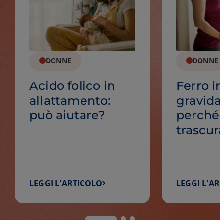
DONNE
DONNE
Acido folico in
Ferro i
allattamento:
gravid
può aiutare?
perché
trascur
LEGGI L'ARTICOLO
LEGGI L'A