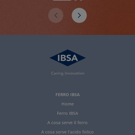
FERRO IBSA
Home
Ferro IBSA
A cosa serve il ferro
A cosa serve l’acido folico